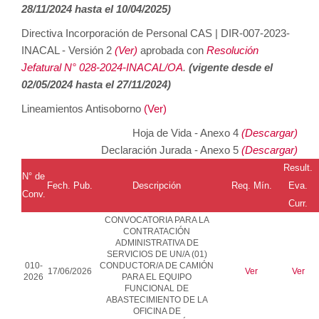
28/11/2024 hasta el 10/04/2025)
Directiva Incorporación de Personal CAS | DIR-007-2023-
INACAL - Versión 2
(Ver)
aprobada con
Resolución
Jefatural N° 028-2024-INACAL/OA
.
(vigente desde el
02/05/2024 hasta el 27/11/2024)
Lineamientos Antisoborno
(Ver)
Hoja de Vida - Anexo 4
(Descargar)
Declaración Jurada - Anexo 5
(Descargar)
Result.
N° de
Fech. Pub.
Descripción
Req.
Mín
.
Eva.
Conv.
Curr.
CONVOCATORIA PARA LA
CONTRATACIÓN
ADMINISTRATIVA DE
SERVICIOS DE
UN/A (01)
010-
CONDUCTOR/A DE CAMIÓN
17/06/2026
Ver
Ver
2026
PARA EL EQUIPO
FUNCIONAL DE
ABASTECIMIENTO DE LA
OFICINA DE