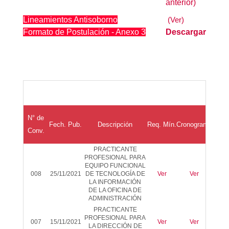
anterior)
Lineamientos Antisoborno
(Ver)
Formato de Postulación - Anexo 3
Descargar
Resul
N° de
Fech. Pub.
Descripción
Req.
Mín
.
Cronograma
Eva
Conv.
Curr
PRACTICANTE
PROFESIONAL
PARA
EQUIPO FUNCIONAL
008
25/11/2021
DE TECNOLOGÍA DE
Ver
Ver
Ver
LA INFORMACIÓN
DE LA OFICINA DE
ADMINISTRACIÓN
PRACTICANTE
PROFESIONAL PARA
007
15/11/2021
Ver
Ver
Ver
LA DIRECCIÓN DE