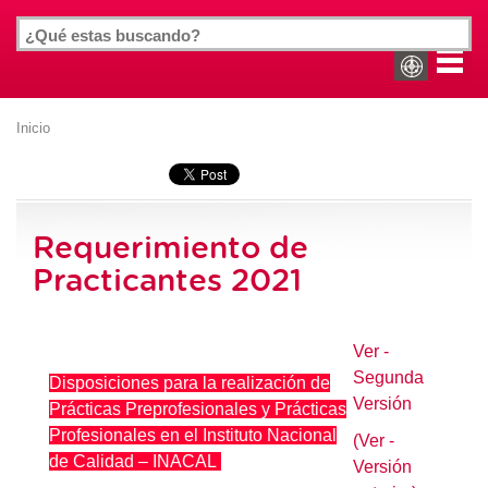
Inicio
Requerimiento de
Practicantes 2021
Ver -
Segunda
Disposiciones para la realización de
Versión
Prácticas Preprofesionales y Prácticas
Profesionales en el Instituto Nacional
(Ver -
de Calidad – INACAL
Versión