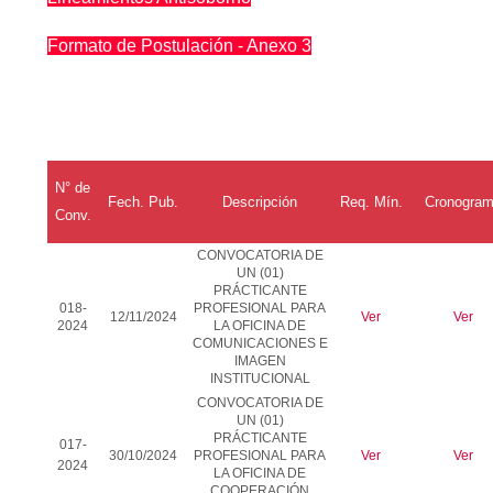
Formato de Postulación - Anexo 3
N° de
Fech. Pub.
Descripción
Req.
Mín
.
Cronogra
Conv.
CONVOCATORIA DE
UN (01)
PRÁCTICANTE
018-
PROFESIONAL PARA
12/11/2024
Ver
Ver
2024
LA OFICINA DE
COMUNICACIONES E
IMAGEN
INSTITUCIONAL
CONVOCATORIA DE
UN (01)
PRÁCTICANTE
017-
30/10/2024
PROFESIONAL PARA
Ver
Ver
2024
LA OFICINA DE
COOPERACIÓN