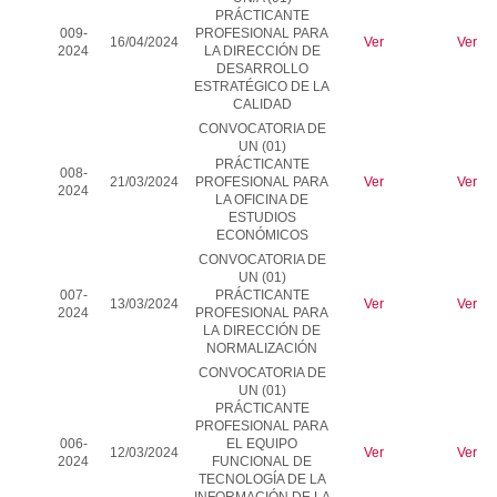
PRÁCTICANTE
009-
PROFESIONAL PARA
16/04/2024
Ver
Ver
2024
LA DIRECCIÓN DE
DESARROLLO
ESTRATÉGICO DE LA
CALIDAD
CONVOCATORIA DE
UN (01)
PRÁCTICANTE
008-
21/03/2024
PROFESIONAL PARA
Ver
Ver
2024
LA OFICINA DE
ESTUDIOS
ECONÓMICOS
CONVOCATORIA DE
UN (01)
007-
PRÁCTICANTE
13/03/2024
Ver
Ver
2024
PROFESIONAL PARA
LA
DIRECCIÓN DE
NORMALIZACIÓN
CONVOCATORIA DE
UN (01)
PRÁCTICANTE
PROFESIONAL PARA
006-
EL
EQUIPO
12/03/2024
Ver
Ver
2024
FUNCIONAL DE
TECNOLOGÍA DE LA