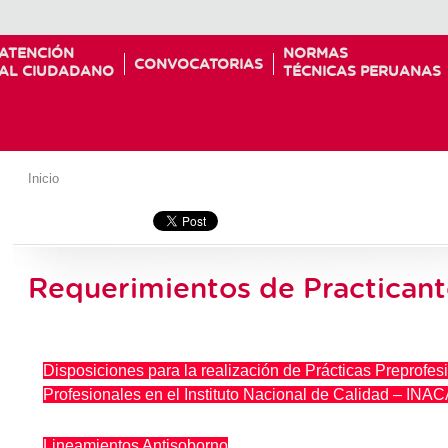
ATENCIÓN
NORMAS
CONVOCATORIAS
AL CIUDADANO
TÉCNICAS PERUANAS
Inicio
Requerimientos de Practican
Disposiciones para la realización de Prácticas Preprofes
Profesionales en el Instituto Nacional de Calidad – INA
Lineamientos Antisoborno