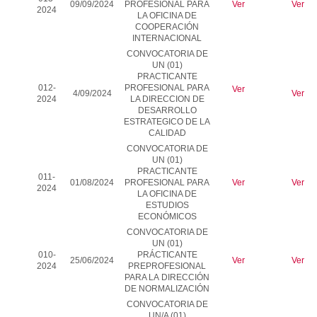
09/09/2024
PROFESIONAL PARA
Ver
Ver
2024
LA OFICINA DE
COOPERACIÓN
INTERNACIONAL
CONVOCATORIA DE
UN (01)
PRACTICANTE
012-
PROFESIONAL PARA
Ver
4/09/2024
Ver
2024
LA DIRECCION DE
DESARROLLO
ESTRATEGICO DE LA
CALIDAD
CONVOCATORIA DE
UN (01)
PRACTICANTE
011-
01/08/2024
PROFESIONAL PARA
Ver
Ver
2024
LA OFICINA DE
ESTUDIOS
ECONÓMICOS
CONVOCATORIA DE
UN (01)
010-
PRÁCTICANTE
25/06/2024
Ver
Ver
2024
PREPROFESIONAL
PARA LA
DIRECCIÓN
DE NORMALIZACIÓN
C
ONVOCATORIA DE
UN/A (01)