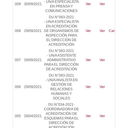
-
UN/A ESPECIALISTA
009
30/09/2021
Ver
Ver
-
EN PRENSA Y
COMUNICACIONES
DU N°083-2021
- UN/A ESPECIALISTA
EN ACREDITACIÓN
008
29/09/2021
DE ORGANISMOS DE
Ver
Ver
Cancelado
INSPECCIÓN PARA
EL DIRECCIÓN DE
ACREDITACIÓN
DU N°083-2021
-
UN/A ASISTENTE
007
29/09/2021
ADMINISTRATIVO
Ver
Ver
-
PARA EL DIRECCIÓN
DE ACREDITACIÓN
DU N°083-2021
-
UN/A ANALISTA EN
GESTIÓN DE
006
29/09/2021
Ver
Ver
-
RELACIONES
HUMANAS Y
SOCIALES
DU N°034-2021-
COORDINADOR/A DE
ACREDITACIÓN DE
005
28/04/2021
Ver
Ver
-
ESQUEMAS PARA EL
DIRECCIÓN DE
ACREDITACIÓN