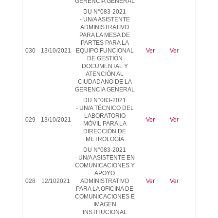
GERENCIA GENERAL
DU N°083-2021
-
UN/A ASISTENTE
ADMINISTRATIVO
PARA LA MESA DE
PARTES PARA LA
030
13/10/2021
EQUIPO FUNCIONAL
Ver
Ver
-
DE GESTIÓN
DOCUMENTAL Y
ATENCIÓN AL
CIUDADANO DE LA
GERENCIA GENERAL
DU N°083-2021
-
UN/A TÉCNICO DEL
LABORATORIO
029
13/10/2021
Ver
Ver
-
MÓVIL PARA LA
DIRECCIÓN DE
METROLOGÍA
DU N°083-2021
-
UN/A ASISTENTE EN
COMUNICACIONES Y
APOYO
028
12/102021
ADMINISTRATIVO
Ver
Ver
-
PARA LA OFICINA DE
COMUNICACIONES E
IMAGEN
INSTITUCIONAL