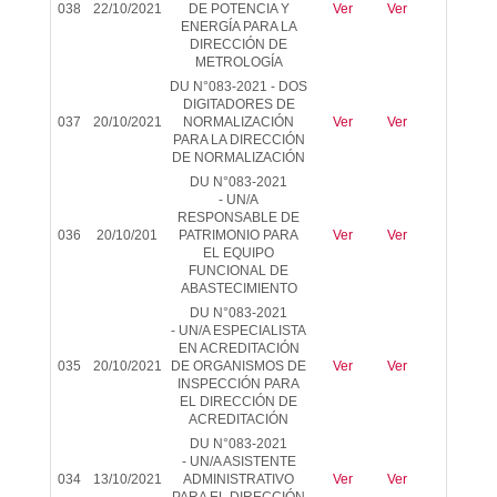
038
22/10/2021
DE POTENCIA Y
Ver
Ver
-
ENERGÍA PARA LA
DIRECCIÓN DE
METROLOGÍA
DU N°083-2021 -
DOS
DIGITADORES DE
037
20/10/2021
NORMALIZACIÓN
Ver
Ver
-
PARA LA DIRECCIÓN
DE NORMALIZACIÓN
DU N°083-2021
-
UN/A
RESPONSABLE DE
036
20/10/201
PATRIMONIO PARA
Ver
Ver
-
EL EQUIPO
FUNCIONAL DE
ABASTECIMIENTO
DU N°083-2021
-
UN/A ESPECIALISTA
EN ACREDITACIÓN
035
20/10/2021
DE ORGANISMOS DE
Ver
Ver
-
INSPECCIÓN PARA
EL DIRECCIÓN DE
ACREDITACIÓN
DU N°083-2021
-
UN/A ASISTENTE
034
13/10/2021
ADMINISTRATIVO
Ver
Ver
-