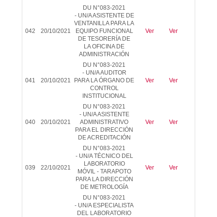
DU N°083-2021
-
UN/A ASISTENTE DE
VENTANILLA PARA LA
042
20/10/2021
EQUIPO FUNCIONAL
Ver
Ver
-
DE TESORERÍA DE
LA OFICINA DE
ADMINISTRACIÓN
DU N°083-2021
-
UN/A AUDITOR
041
20/10/2021
PARA LA ÓRGANO DE
Ver
Ver
-
CONTROL
INSTITUCIONAL
DU N°083-2021
-
UN/A ASISTENTE
040
20/10/2021
ADMINISTRATIVO
Ver
Ver
-
PARA EL DIRECCIÓN
DE ACREDITACIÓN
DU N°083-2021
-
UN/A TÉCNICO DEL
LABORATORIO
039
22/10/2021
Ver
Ver
-
MÓVIL - TARAPOTO
PARA LA DIRECCIÓN
DE METROLOGÍA
DU N°083-2021
-
UN/A ESPECIALISTA
DEL LABORATORIO