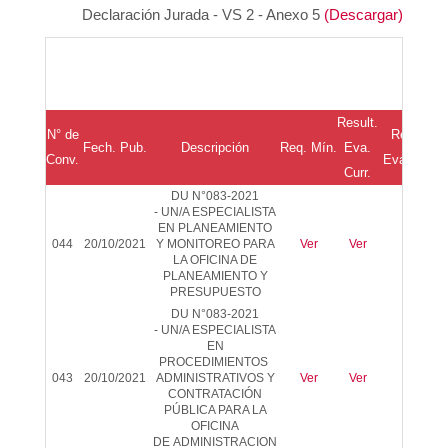
Declaración Jurada - VS 2 - Anexo 5
(Descargar)
Result.
N° de
Result.
Fech. Pub.
Descripción
Req.
Mín
.
Eva.
Conv.
Eva. Téc.
Curr.
DU N°083-2021
-
UN/A ESPECIALISTA
EN PLANEAMIENTO
044
20/10/2021
Y MONITOREO PARA
Ver
Ver
-
LA OFICINA DE
PLANEAMIENTO Y
PRESUPUESTO
DU N°083-2021
-
UN/A ESPECIALISTA
EN
PROCEDIMIENTOS
043
20/10/2021
ADMINISTRATIVOS Y
Ver
Ver
-
CONTRATACIÓN
PÚBLICA PARA LA
OFICINA
DE
ADMINISTRACION