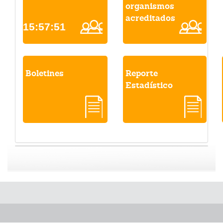
organismos
acreditados
15:57:51
Boletines
Reporte
Estadístico