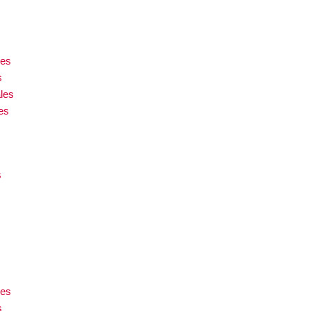
les
s
les
es
s
les
s