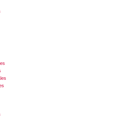
s
les
s
les
es
s