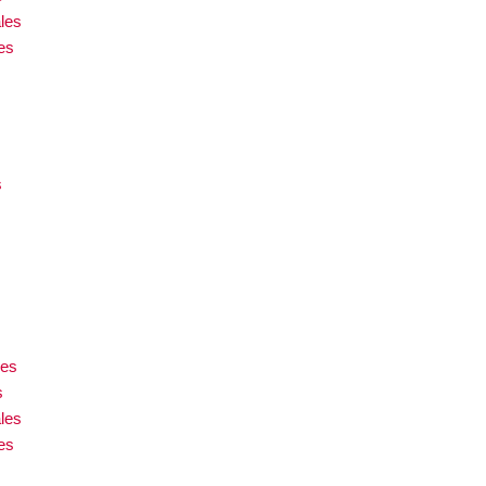
les
es
s
les
s
les
es