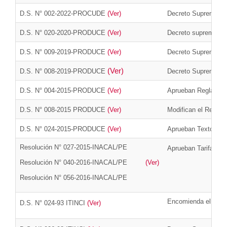
D.S. N° 002-2022-PROCUDE
(Ver)
Decreto Supremo que
D.S. N° 020-2020-PRODUCE
(Ver)
Decreto suprem
o qu
D.S. N° 009-2019-PRODUCE
(Ver)
Decreto Supremo que
(Ver)
D.S. N° 008-2019-PRODUCE
Decreto Supremo que
D.S. N° 004-2015-PRODUCE
(Ver)
Aprueban Reglamento
D.S.
N° 008-2015 PRODUCE
(Ver)
Modifican el Reglam
D.S.
N° 024-2015-PRODUCE
(Ver)
Aprueban Texto Úni
Resolución N° 027-2015-INACAL/PE
Aprueban Tarifario 
Resolución N° 040-2016-INACAL/PE
(Ver)
Resolución N° 056-2016-INACAL/PE
Encomienda el Serv
D.S.
N° 024-93 ITINCI
(Ver)