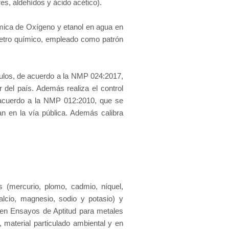
es, aldehídos y ácido acético).
mica de Oxígeno y etanol en agua en
etro químico, empleado como patrón
ulos, de acuerdo a la NMP 024:2017,
 del país. Además realiza el control
e acuerdo a la NMP 012:2010, que se
n en la vía pública. Además calibra
 (mercurio, plomo, cadmio, níquel,
alcio, magnesio, sodio y potasio) y
cen Ensayos de Aptitud para metales
 material particulado ambiental y en