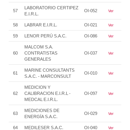
LABORATORIO CERTIPEZ
57
OI-052
Ver
E.I.R.L.
58
LABRAR E.I.R.L.
OI-021
Ver
59
LENOR PERÚ S.A.C.
OI-086
Ver
MALCOM S.A.
60
CONTRATISTAS
OI-037
Ver
GENERALES
MARINE CONSULTANTS
61
OI-010
Ver
S.A.C. - MARCONSULT
MEDICION Y
62
CALIBRACION E.I.R.L -
OI-097
Ver
MEDCAL E.I.R.L.
MEDICIONES DE
63
OI-029
Ver
ENERGÍA S.A.C.
64
MEDILESER S.A.C.
OI-040
Ver