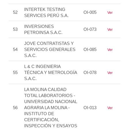
INTERTEK TESTING
52
OI-005
Ver
SERVICES PERÚ S.A.
INVERSIONES
53
OI-073
Ver
PETROINSA S.A.C.
JOVE CONTRATISTAS Y
54
SERVICIOS GENERALES
OI-085
Ver
S.A.C.
L & C INGENIERIA
55
TÉCNICA Y METROLOGÍA
OI-078
Ver
S.A.C.
LA MOLINA CALIDAD
TOTAL LABORATORIOS -
UNIVERSIDAD NACIONAL
56
AGRARIA LA MOLINA -
OI-013
Ver
INSTITUTO DE
CERTIFICACIÓN,
INSPECCIÓN Y ENSAYOS