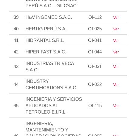
PERÚ S.A.C. - GILCSAC
39
H&V INGEMED S.A.C.
OI-112
Ver
40
HERTIG PERÚ S.A.
OI-025
Ver
41
HIDRANTAL S.R.L.
OI-041
Ver
42
HIPER FAST S.A.C.
OI-044
Ver
INDUSTRIAS TRIVECA
43
OI-031
Ver
S.A.C.
INDUSTRY
44
OI-022
Ver
CERTIFICATIONS S.A.C.
INGENIERIA Y SERVICIOS
45
APLICADOS AL
OI-115
Ver
PETROLEO E.I.R.L.
INGENIERIA,
MANTENIMIENTO Y