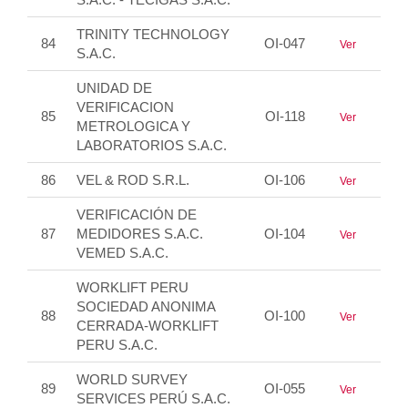
TRINITY TECHNOLOGY
84
OI-047
Ver
S.A.C.
UNIDAD DE
VERIFICACION
85
OI-118
Ver
METROLOGICA Y
LABORATORIOS S.A.C.
86
VEL & ROD S.R.L.
OI-106
Ver
VERIFICACIÓN DE
87
MEDIDORES S.A.C.
OI-104
Ver
VEMED S.A.C.
WORKLIFT PERU
SOCIEDAD ANONIMA
88
OI-100
Ver
CERRADA-WORKLIFT
PERU S.A.C.
WORLD SURVEY
89
OI-055
Ver
SERVICES PERÚ S.A.C.