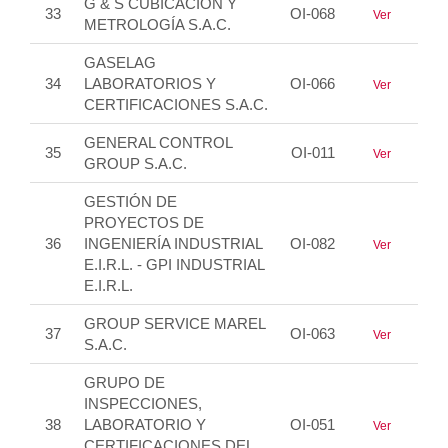
G & S CUBICACIÓN Y
33
OI-068
Ver
METROLOGÍA S.A.C.
GASELAG
34
LABORATORIOS Y
OI-066
Ver
CERTIFICACIONES S.A.C.
GENERAL CONTROL
35
OI-011
Ver
GROUP S.A.C.
GESTIÓN DE
PROYECTOS DE
36
INGENIERÍA INDUSTRIAL
OI-082
Ver
E.I.R.L. - GPI INDUSTRIAL
E.I.R.L.
GROUP SERVICE MAREL
37
OI-063
Ver
S.A.C.
GRUPO DE
INSPECCIONES,
38
LABORATORIO Y
OI-051
Ver
CERTIFICACIONES DEL