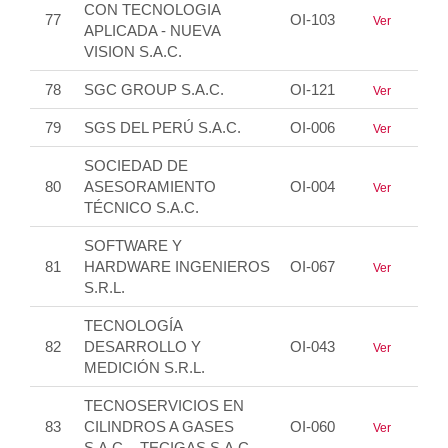
CON TECNOLOGIA
77
OI-103
Ver
APLICADA - NUEVA
VISION S.A.C.
78
SGC GROUP S.A.C.
OI-121
Ver
79
SGS DEL PERÚ S.A.C.
OI-006
Ver
SOCIEDAD DE
80
ASESORAMIENTO
OI-004
Ver
TÉCNICO S.A.C.
SOFTWARE Y
81
HARDWARE INGENIEROS
OI-067
Ver
S.R.L.
TECNOLOGÍA
82
DESARROLLO Y
OI-043
Ver
MEDICIÓN S.R.L.
TECNOSERVICIOS EN
83
CILINDROS A GASES
OI-060
Ver
S.A.C. - TECIGAS S.A.C.