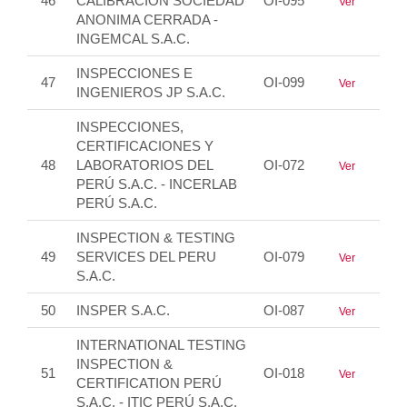
46
CALIBRACION SOCIEDAD
OI-095
Ver
ANONIMA CERRADA -
INGEMCAL S.A.C.
INSPECCIONES E
47
OI-099
Ver
INGENIEROS JP S.A.C.
INSPECCIONES,
CERTIFICACIONES Y
48
LABORATORIOS DEL
OI-072
Ver
PERÚ S.A.C. - INCERLAB
PERÚ S.A.C.
INSPECTION & TESTING
49
SERVICES DEL PERU
OI-079
Ver
S.A.C.
50
INSPER S.A.C.
OI-087
Ver
INTERNATIONAL TESTING
INSPECTION &
51
OI-018
Ver
CERTIFICATION PERÚ
S.A.C. - ITIC PERÚ S.A.C.