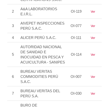
A&A LABORATORIOS
2
OI-119
Ver
E.I.R.L.
AIVEPET INSPECCIONES
3
OI-077
Ver
PERÚ S.A.C.
4
ALICER PERÚ S.A.C.
OI-111
Ver
AUTORIDAD NACIONAL
DE SANIDAD E
5
OI-114
Ver
INOCUIDAD EN PESCA Y
ACUICULTURA - SANIPES
BUREAU VERITAS
6
COMMODITIES PERÚ
OI-007
Ver
S.A.C.
BUREAU VERITAS DEL
7
OI-030
Ver
PERÚ S.A.
BURO DE