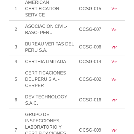
AMERICAN
1
CERTIFICATION
OCSG-015
Ver
SERVICE
ASOCIACION CIVIL-
2
OCSG-007
Ver
BASC- PERU
BUREAU VERITAS DEL
3
OCSG-006
Ver
PERU S.A.
4
CERTHIA LIMITADA
OCSG-014
Ver
CERTIFICACIONES
5
DEL PERU S.A. -
OCSG-002
Ver
CERPER
DEV TECHNOLOGY
6
OCSG-016
Ver
S.A.C.
GRUPO DE
INSPECCIONES,
LABORATORIO Y
7
OCSG-009
Ver
CERTIFICACIONES