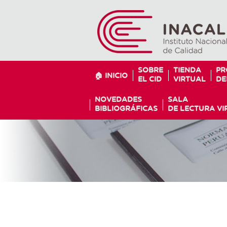
SOBRE
TIENDA
PR
🏠 INICIO
EL CID
VIRTUAL
DE
NOVEDADES
SALA
BIBLIOGRÁFICAS
DE LECTURA VI